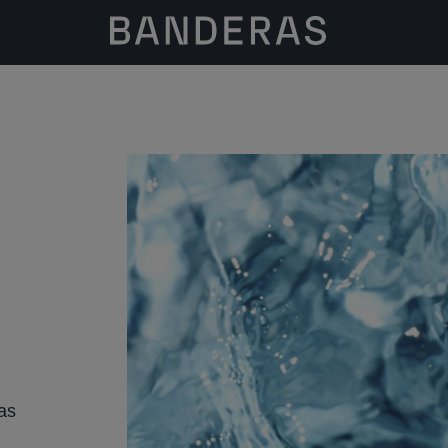
ction
as