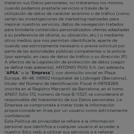
trataron sus Datos personales; no trataremos los mismos
cuando podamos prestarle servicios a través de la
utilización de datos de carácter anónimo o de tráfico (como
serían las investigaciones de marketing realizadas para
mejorar nuestros servicios, datos de navegación tratados
para brindarle contenidos personalizados ofertas adaptadas
a su preferencia de idioma, su ubicación, etc.) o mediante
otros medios que nos permitan identificarle, aparte de
cuando sea estrictamente necesario o previa solicitud por
parte de las autoridades públicas competentes o la policía
(por ejemplo, en caso de datos de tráfico o su dirección IP).
A efectos de la Legislación de protección de datos (según
se define más adelante), ANTONIO PUIG S.A. (en adelante,
“
APSA
” o la “
Empresa
”), con domicilio social en Plaça
Europa, 46-48, 08902 Hospitalet de Llobregat (Barcelona),
titular del Número de Identificación Fiscal A-08158289,
inscrita en el Registro Mercantil de Barcelona, en el tomo
47407, folio 172, número de hoja B-11327, se considerará el
responsable del tratamiento de sus Datos personales. La
Empresa se compromete a tratar toda la información
proporcionada en línea por un usuario como estrictamente
confidencial.
Esta Política de privacidad se refiere a la información
personal que identifica a cualquier usuario al acceder a
nuestro Sitio web, a utilizar sus servicios o a rellenar